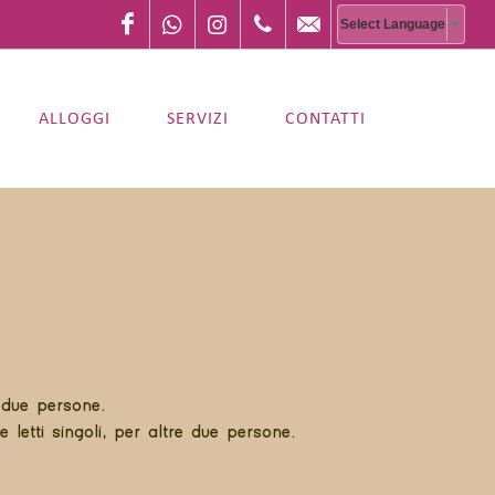
Facebook
WhatsApp
Instagram
+393514392236
info@campingamalasunt
Select Language
▼
ALLOGGI
SERVIZI
CONTATTI
 due persone.
 letti singoli, per altre due persone.