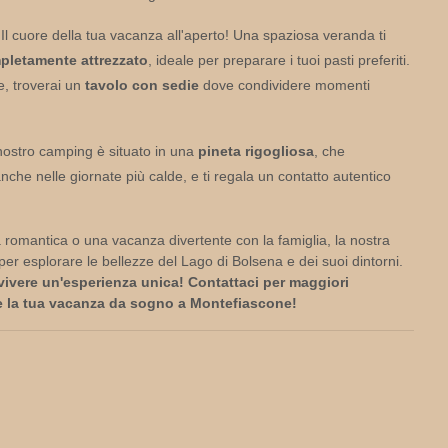
Il cuore della tua vacanza all'aperto! Una spaziosa veranda ti
pletamente attrezzato
, ideale per preparare i tuoi pasti preferiti.
le, troverai un
tavolo con sedie
dove condividere momenti
nostro camping è situato in una
pineta rigogliosa
, che
che nelle giornate più calde, e ti regala un contatto autentico
 romantica o una vacanza divertente con la famiglia, la nostra
e per esplorare le bellezze del Lago di Bolsena e dei suoi dintorni.
vivere un'esperienza unica! Contattaci per maggiori
re la tua vacanza da sogno a Montefiascone!