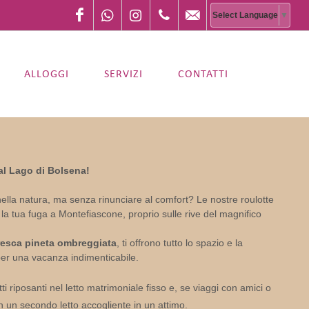
Facebook
WhatsApp
Instagram
+393514392236
info@campingamalasunt
Select Language
▼
ALLOGGI
SERVIZI
CONTATTI
 al Lago di Bolsena!
la natura, ma senza rinunciare al comfort? Le nostre roulotte
 la tua fuga a Montefiascone, proprio sulle rive del magnifico
resca pineta ombreggiata
, ti offrono tutto lo spazio e la
 per una vacanza indimenticabile.
ti riposanti nel letto matrimoniale fisso e, se viaggi con amici o
in un secondo letto accogliente in un attimo.